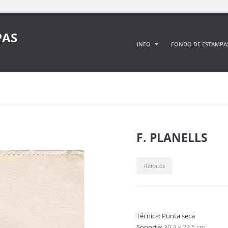
PAS
INFO
FONDO DE ESTAMPA
F. PLANELLS
Retratos
Técnica:
Punta seca
Soporte:
30,3 x 23,5 cm