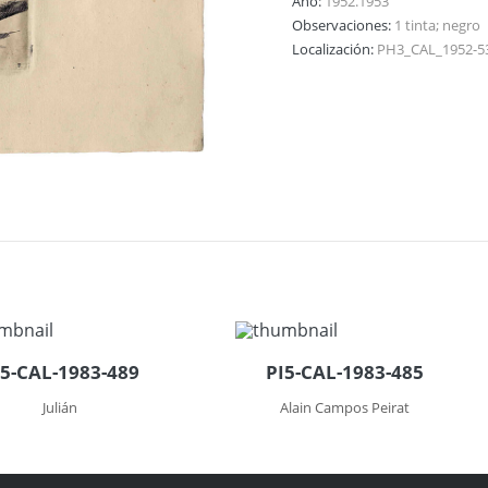
Año:
1952.1953
Observaciones:
1 tinta; negro
Localización:
PH3_CAL_1952-5
I5-CAL-1983-489
PI5-CAL-1983-485
Julián
Alain Campos Peirat