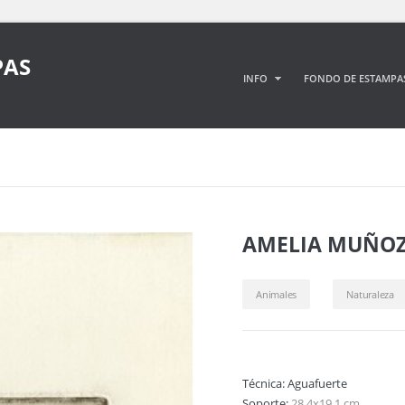
PAS
INFO
FONDO DE ESTAMPA
AMELIA MUÑOZ
Animales
Naturaleza
Técnica:
Aguafuerte
Soporte:
28,4x19,1 cm