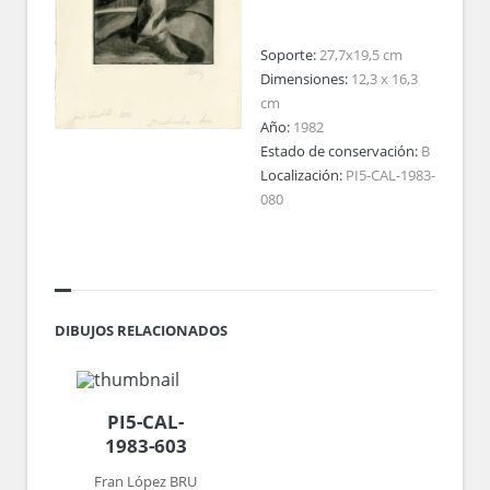
Soporte:
27,7x19,5 cm
Dimensiones:
12,3 x 16,3
cm
Año:
1982
Estado de conservación:
B
Localización:
PI5-CAL-1983-
080
DIBUJOS RELACIONADOS
PI5-CAL-
1983-603
Fran López BRU