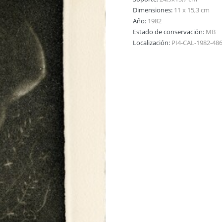
Dimensiones:
11 x 15,3 cm
Año:
1982
Estado de conservación:
MB
Localización:
PI4-CAL-1982-48