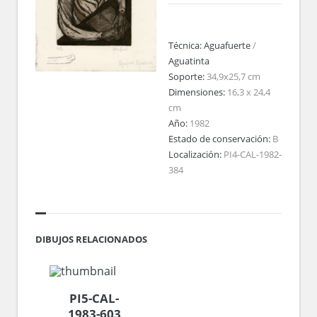
Técnica:
Aguafuerte
/
Aguatinta
Soporte:
34,9x25,7 cm
Dimensiones:
16,3 x 24,4
cm
Año:
1982
Estado de conservación:
B
Localización:
PI4-CAL-1982-
384
DIBUJOS RELACIONADOS
PI5-CAL-
1983-603