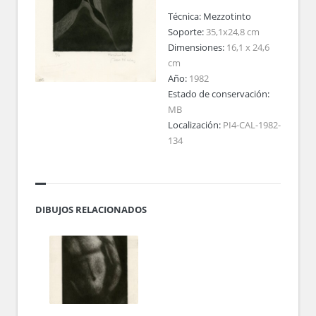
Técnica:
Mezzotinto
Soporte:
35,1x24,8 cm
Dimensiones:
16,1 x 24,6
cm
Año:
1982
Estado de conservación:
MB
Localización:
PI4-CAL-1982-
134
DIBUJOS RELACIONADOS