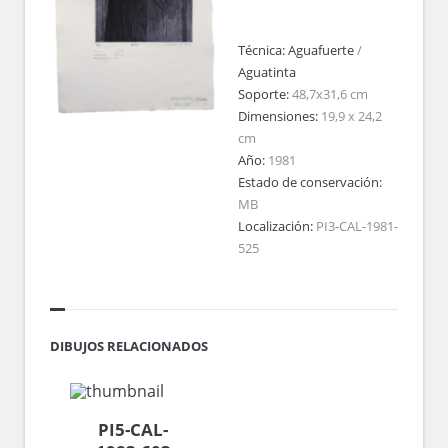
Técnica:
Aguafuerte
/
Aguatinta
Soporte:
48,7x31,6 cm
Dimensiones:
19,9 x 24,2
cm
Año:
1981
Estado de conservación:
MB
Localización:
PI3-CAL-1981-
525
DIBUJOS RELACIONADOS
PI5-CAL-