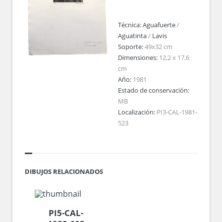
Técnica:
Aguafuerte
/
Aguatinta
/
Lavis
Soporte:
49x32 cm
Dimensiones:
12,2 x 17,6
cm
Año:
1981
Estado de conservación:
MB
Localización:
PI3-CAL-1981-
523
DIBUJOS RELACIONADOS
PI5-CAL-