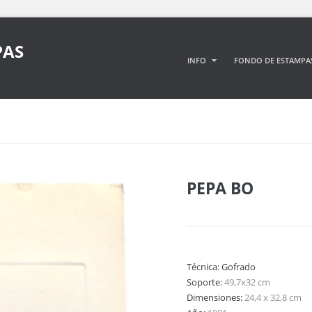
PAS
INFO
FONDO DE ESTAMPA
PEPA BO
Técnica:
Gofrado
Soporte:
49,7x32 cm
Dimensiones:
24,4 x 32,8 cm