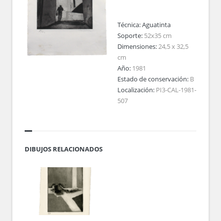
Técnica:
Aguatinta
Soporte:
52x35 cm
Dimensiones:
24,5 x 32,5
cm
Año:
1981
Estado de conservación:
B
Localización:
PI3-CAL-1981-
507
DIBUJOS RELACIONADOS