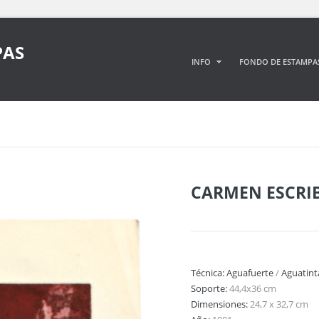
PAS
INFO
FONDO DE ESTAMPA
CARMEN ESCRI
Técnica:
Aguafuerte
/
Aguatint
Soporte:
44,4x36 cm
Dimensiones:
24,7 x 32,7 cm