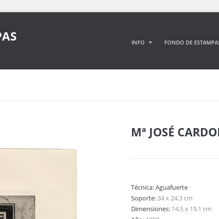
PAS
INFO
FONDO DE ESTAMPA
Mª JOSÉ CARD
Técnica:
Aguafuerte
Soporte:
34 x 24,3 cm
Dimensiones:
14,5 x 19,1 cm