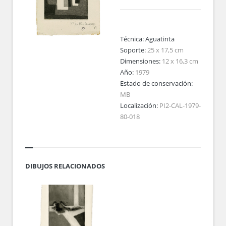
Técnica:
Aguatinta
Soporte:
25 x 17,5 cm
Dimensiones:
12 x 16,3 cm
Año:
1979
Estado de conservación:
MB
Localización:
PI2-CAL-1979-
80-018
DIBUJOS RELACIONADOS