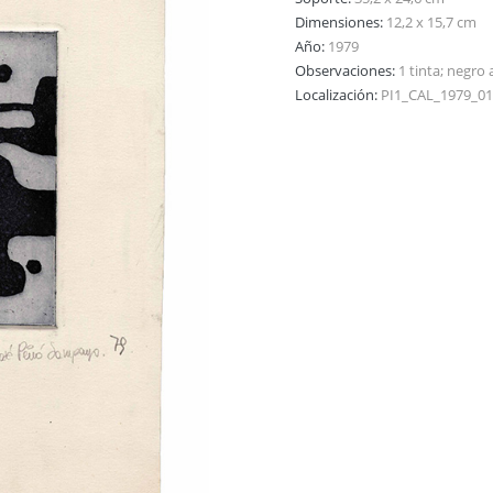
Dimensiones:
12,2 x 15,7 cm
Año:
1979
Observaciones:
1 tinta; negro
Localización:
PI1_CAL_1979_0