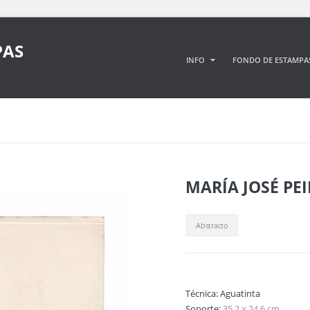
PAS
INFO
FONDO DE ESTAMPA
MARÍA JOSÉ PE
Abstracto
Técnica:
Aguatinta
Soporte:
35,2 x 24,6 cm