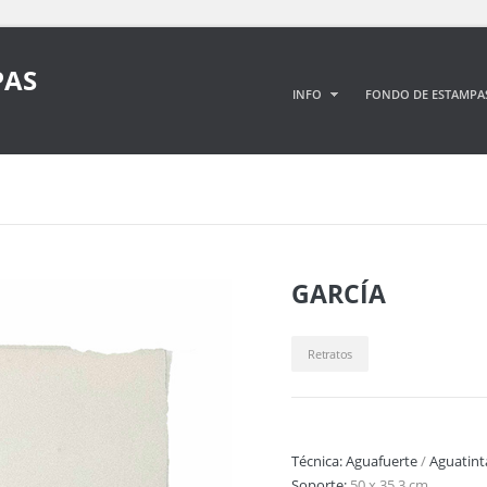
PAS
INFO
FONDO DE ESTAMPA
GARCÍA
Retratos
Técnica:
Aguafuerte
/
Aguatint
Soporte:
50 x 35,3 cm