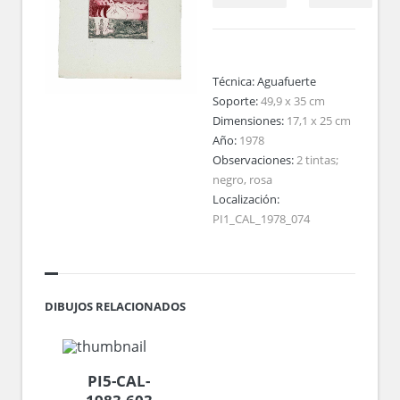
Técnica:
Aguafuerte
Soporte:
49,9 x 35 cm
Dimensiones:
17,1 x 25 cm
Año:
1978
Observaciones:
2 tintas;
negro, rosa
Localización:
PI1_CAL_1978_074
DIBUJOS RELACIONADOS
PI5-CAL-