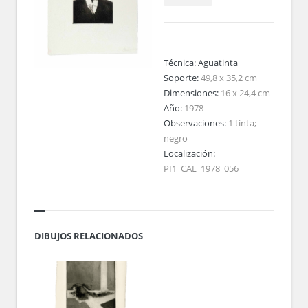
Técnica:
Aguatinta
Soporte:
49,8 x 35,2 cm
Dimensiones:
16 x 24,4 cm
Año:
1978
Observaciones:
1 tinta;
negro
Localización:
PI1_CAL_1978_056
DIBUJOS RELACIONADOS