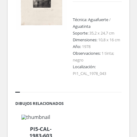
Técnica:
Aguafuerte
/
Aguatinta
Soporte:
35,2 x 24,7 cm
Dimensiones:
10,8 x 16 cm
Año:
1978
Observaciones:
1 tinta;
negro
Localización:
PI1_CAL_1978_043
DIBUJOS RELACIONADOS
PI5-CAL-
1983-603