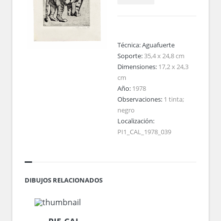
Técnica:
Aguafuerte
Soporte:
35,4 x 24,8 cm
Dimensiones:
17,2 x 24,3
cm
Año:
1978
Observaciones:
1 tinta;
negro
Localización:
PI1_CAL_1978_039
DIBUJOS RELACIONADOS