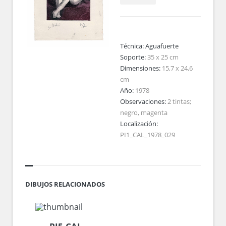
Técnica:
Aguafuerte
Soporte:
35 x 25 cm
Dimensiones:
15,7 x 24,6
cm
Año:
1978
Observaciones:
2 tintas;
negro, magenta
Localización:
PI1_CAL_1978_029
DIBUJOS RELACIONADOS