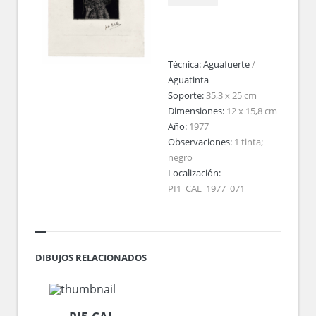
Técnica:
Aguafuerte
/
Aguatinta
Soporte:
35,3 x 25 cm
Dimensiones:
12 x 15,8 cm
Año:
1977
Observaciones:
1 tinta;
negro
Localización:
PI1_CAL_1977_071
DIBUJOS RELACIONADOS