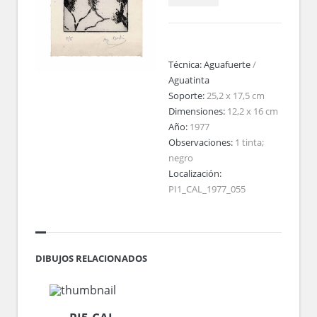
Técnica:
Aguafuerte
/
Aguatinta
Soporte:
25,2 x 17,5 cm
Dimensiones:
12,2 x 16 cm
Año:
1977
Observaciones:
1 tinta;
negro
Localización:
PI1_CAL_1977_055
DIBUJOS RELACIONADOS