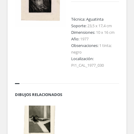
Técnica:
Aguatinta
Soporte:
23,5 x 17,4 cm
Dimensiones:
10 x 16 cm
Año:
1977
Observaciones:
1 tinta;
negro
Localización:
PI1_CAL_1977_030
DIBUJOS RELACIONADOS