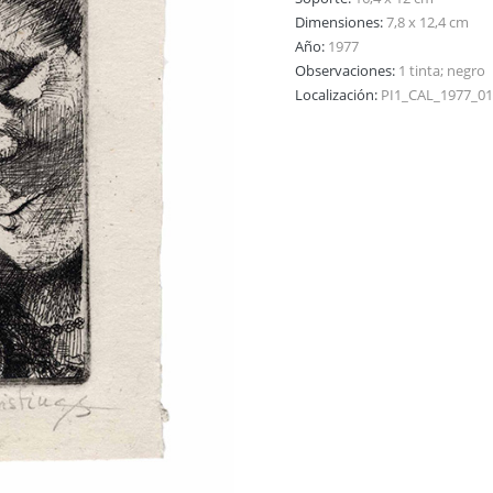
Dimensiones:
7,8 x 12,4 cm
Año:
1977
Observaciones:
1 tinta; negro
Localización:
PI1_CAL_1977_0