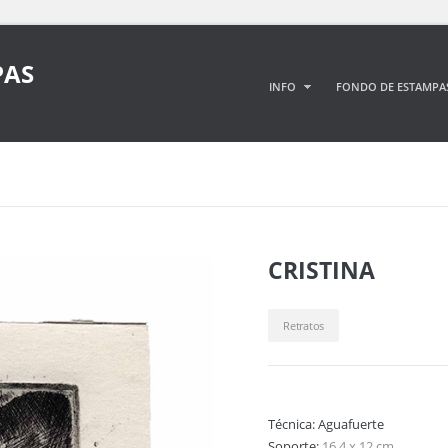
PAS
INFO
FONDO DE ESTAMPA
CRISTINA
Retratos
Técnica:
Aguafuerte
Soporte:
16,4 x 12 cm