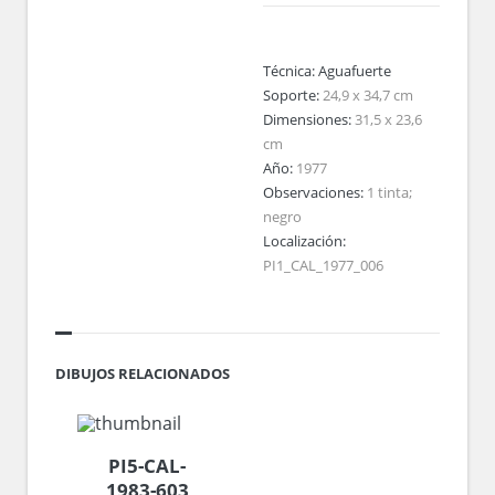
Técnica:
Aguafuerte
Soporte:
24,9 x 34,7 cm
Dimensiones:
31,5 x 23,6
cm
Año:
1977
Observaciones:
1 tinta;
negro
Localización:
PI1_CAL_1977_006
DIBUJOS RELACIONADOS
PI5-CAL-
1983-603