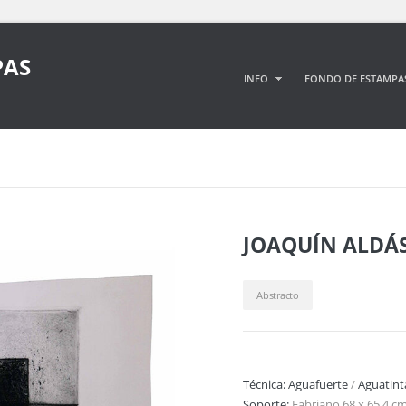
PAS
INFO
FONDO DE ESTAMPA
JOAQUÍN ALDÁ
Abstracto
Técnica:
Aguafuerte
/
Aguatint
Soporte:
Fabriano 68 x 65,4 c