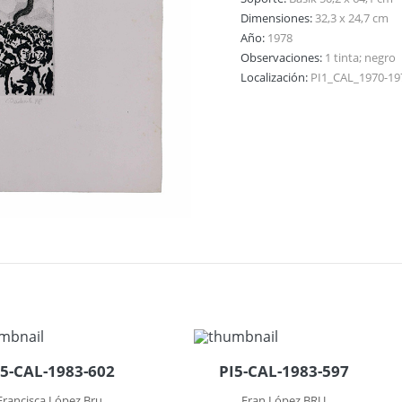
Dimensiones:
32,3 x 24,7 cm
Año:
1978
Observaciones:
1 tinta; negro
Localización:
PI1_CAL_1970-19
I5-CAL-1983-602
PI5-CAL-1983-597
Francisca López Bru
Fran López BRU