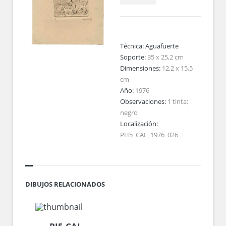
Técnica:
Aguafuerte
Soporte:
35 x 25,2 cm
Dimensiones:
12,2 x 15,5
cm
Año:
1976
Observaciones:
1 tinta;
negro
Localización:
PH5_CAL_1976_026
DIBUJOS RELACIONADOS