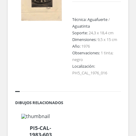
Técnica:
Aguafuerte
/
Aguatinta
Soporte:
24,3 x 18,4 cm
Dimensiones:
9,5 x 15 cm
Año:
1976
Observaciones:
1 tinta;
negro
Localización:
PH5_CAL_1976_016
DIBUJOS RELACIONADOS
PI5-CAL-
1983-603