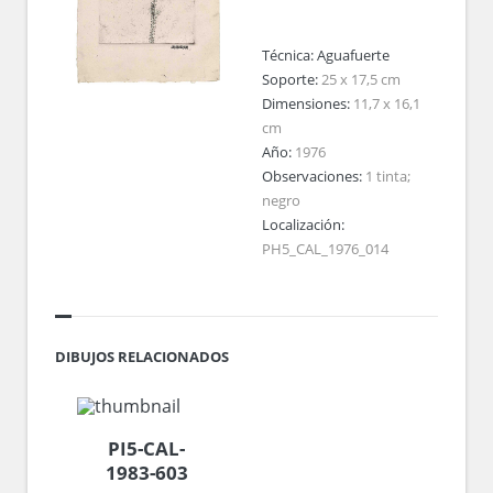
Técnica:
Aguafuerte
Soporte:
25 x 17,5 cm
Dimensiones:
11,7 x 16,1
cm
Año:
1976
Observaciones:
1 tinta;
negro
Localización:
PH5_CAL_1976_014
DIBUJOS RELACIONADOS
PI5-CAL-
1983-603