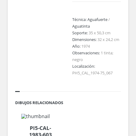
Técnica:
Aguafuerte
/
Aguatinta
Soporte:
35 x 50,3 cm
Dimensiones:
32 x 24,2 cm
Año:
1974
Observaciones:
1 tinta;
negro
Localización:
PH5_CAL_1974-75_067
DIBUJOS RELACIONADOS
PI5-CAL-
1983-603