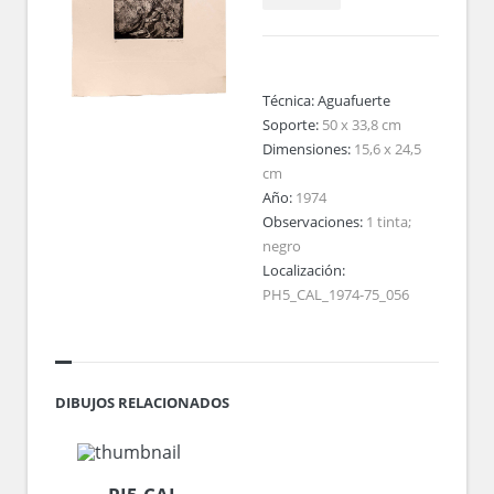
Técnica:
Aguafuerte
Soporte:
50 x 33,8 cm
Dimensiones:
15,6 x 24,5
cm
Año:
1974
Observaciones:
1 tinta;
negro
Localización:
PH5_CAL_1974-75_056
DIBUJOS RELACIONADOS