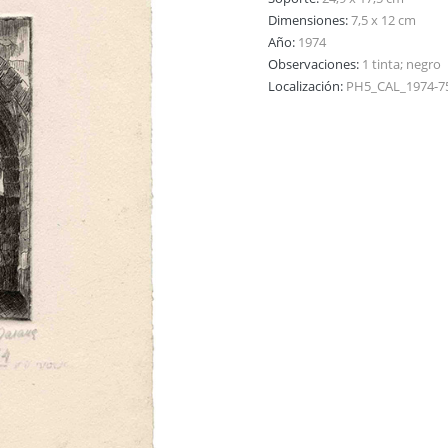
Dimensiones:
7,5 x 12 cm
Año:
1974
Observaciones:
1 tinta; negro
Localización:
PH5_CAL_1974-7