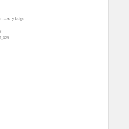
n, azul y beige
s.
5_029