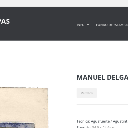
PAS
INFO
FONDO DE ESTAMPA
MANUEL DELG
Retratos
Técnica:
Aguafuerte
/
Aguatint
Soporte:
34,9 x 24,6 cm