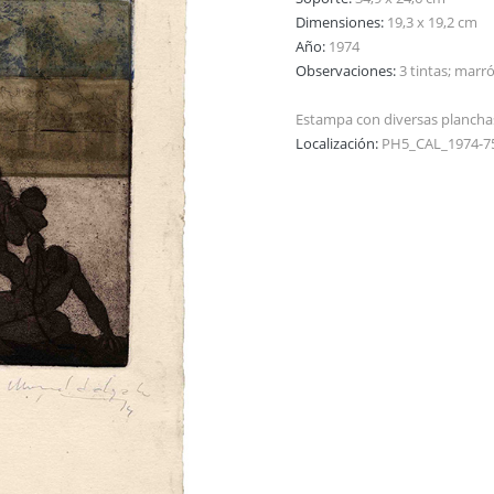
Dimensiones:
19,3 x 19,2 cm
Año:
1974
Observaciones:
3 tintas; marró
Estampa con diversas plancha
Localización:
PH5_CAL_1974-7