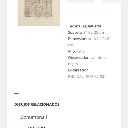
Técnica:
Aguafuerte
Soporte:
34,3 x 25 cm
Dimensiones:
16,1 x 24,6
cm
Año:
1975
Observaciones:
1 tinta;
negro
Localización:
PH5_CAL_1974-75_021
DIBUJOS RELACIONADOS