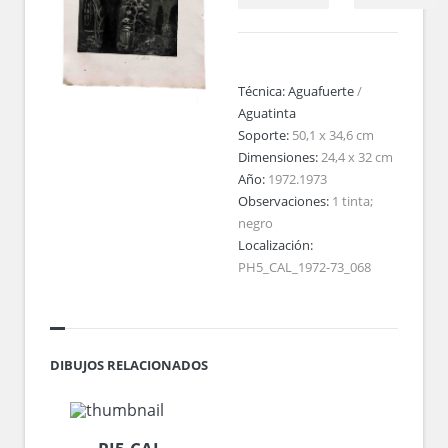
Técnica:
Aguafuerte
/
Aguatinta
Soporte:
50,1 x 34,6 cm
Dimensiones:
24,4 x 32 cm
Año:
1972.1973
Observaciones:
1 tinta;
negro
Localización:
PH5_CAL_1972-73_068
DIBUJOS RELACIONADOS