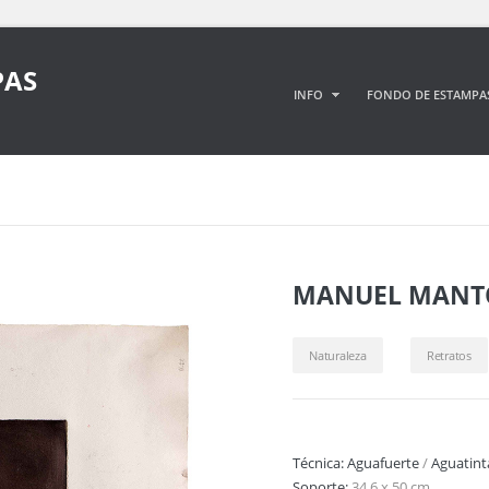
PAS
INFO
FONDO DE ESTAMPA
MANUEL MANT
Naturaleza
Retratos
Técnica:
Aguafuerte
/
Aguatint
Soporte:
34,6 x 50 cm