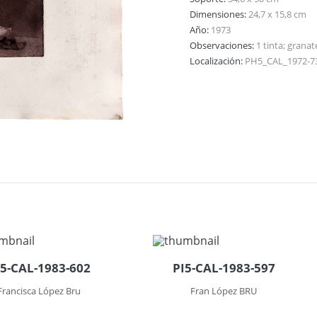
Dimensiones:
24,7 x 15,8 cm
Año:
1973
Observaciones:
1 tinta; granat
Localización:
PH5_CAL_1972-7
I5-CAL-1983-602
PI5-CAL-1983-597
Francisca López Bru
Fran López BRU