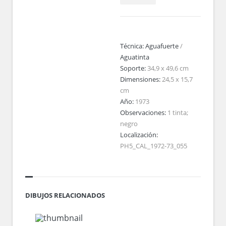
Técnica:
Aguafuerte
/
Aguatinta
Soporte:
34,9 x 49,6 cm
Dimensiones:
24,5 x 15,7
cm
Año:
1973
Observaciones:
1 tinta;
negro
Localización:
PH5_CAL_1972-73_055
DIBUJOS RELACIONADOS