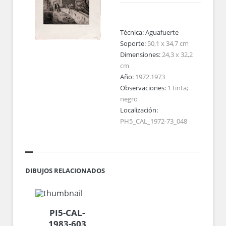
Técnica:
Aguafuerte
Soporte:
50,1 x 34,7 cm
Dimensiones:
24,3 x 32,2
cm
Año:
1972.1973
Observaciones:
1 tinta;
negro
Localización:
PH5_CAL_1972-73_048
DIBUJOS RELACIONADOS
PI5-CAL-
1983-603