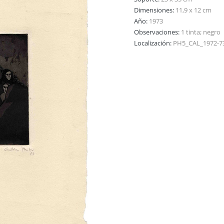
Dimensiones:
11,9 x 12 cm
Año:
1973
Observaciones:
1 tinta; negro
Localización:
PH5_CAL_1972-7