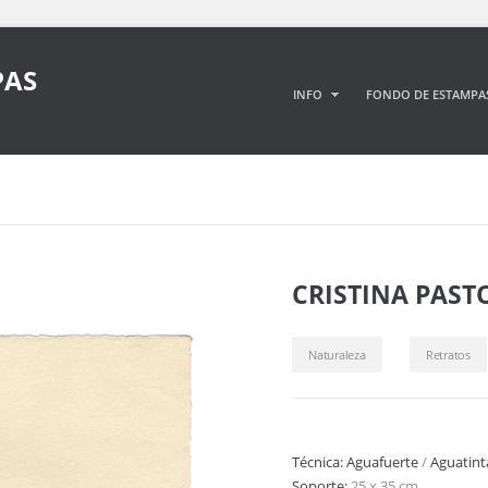
PAS
INFO
FONDO DE ESTAMPA
CRISTINA PAST
Naturaleza
Retratos
Técnica:
Aguafuerte
/
Aguatint
Soporte:
25 x 35 cm