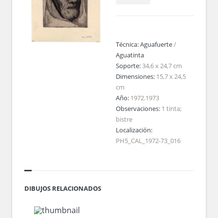
Técnica:
Aguafuerte
/
Aguatinta
Soporte:
34,6 x 24,7 cm
Dimensiones:
15,7 x 24,5
cm
Año:
1972.1973
Observaciones:
1 tinta;
bistre
Localización:
PH5_CAL_1972-73_016
DIBUJOS RELACIONADOS