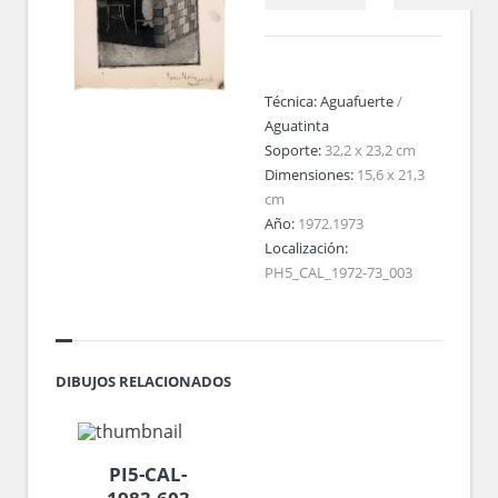
Técnica:
Aguafuerte
/
Aguatinta
Soporte:
32,2 x 23,2 cm
Dimensiones:
15,6 x 21,3
cm
Año:
1972.1973
Localización:
PH5_CAL_1972-73_003
DIBUJOS RELACIONADOS
PI5-CAL-