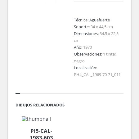
Técnica:
Aguafuerte
Soporte:
34 x 44,5 cm
Dimensiones:
34,5 x 22,5
cm
Año:
1970
Observaciones:
1 tinta;
negro
Localización:
PH4_CAL_1969-70-71_011
DIBUJOS RELACIONADOS
PI5-CAL-
1983-603