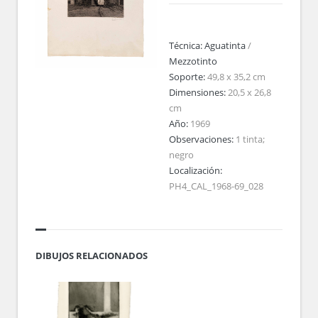
Técnica:
Aguatinta
/
Mezzotinto
Soporte:
49,8 x 35,2 cm
Dimensiones:
20,5 x 26,8
cm
Año:
1969
Observaciones:
1 tinta;
negro
Localización:
PH4_CAL_1968-69_028
DIBUJOS RELACIONADOS