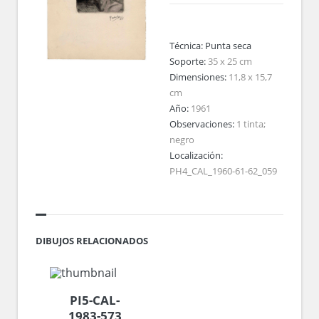
Técnica:
Punta seca
Soporte:
35 x 25 cm
Dimensiones:
11,8 x 15,7
cm
Año:
1961
Observaciones:
1 tinta;
negro
Localización:
PH4_CAL_1960-61-62_059
DIBUJOS RELACIONADOS
PI5-CAL-
1983-573