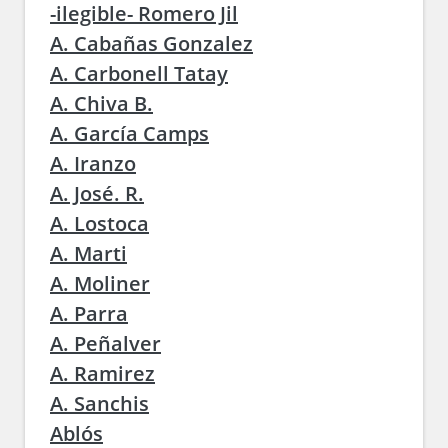
-ilegible- Romero Jil
A. Cabañas Gonzalez
A. Carbonell Tatay
A. Chiva B.
A. García Camps
A. Iranzo
A. José. R.
A. Lostoca
A. Marti
A. Moliner
A. Parra
A. Peñalver
A. Ramirez
A. Sanchis
Ablós