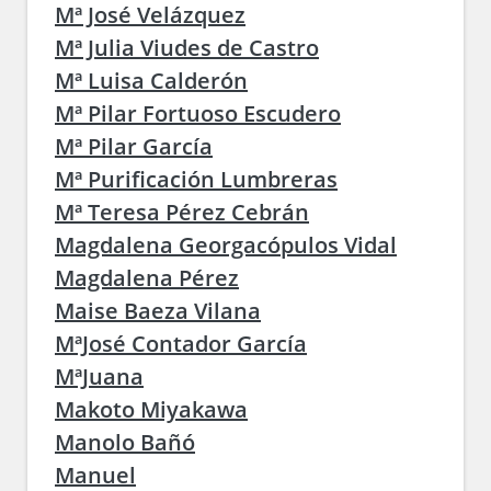
Mª José Velázquez
Mª Julia Viudes de Castro
Mª Luisa Calderón
Mª Pilar Fortuoso Escudero
Mª Pilar García
Mª Purificación Lumbreras
Mª Teresa Pérez Cebrán
Magdalena Georgacópulos Vidal
Magdalena Pérez
Maise Baeza Vilana
MªJosé Contador García
MªJuana
Makoto Miyakawa
Manolo Bañó
Manuel