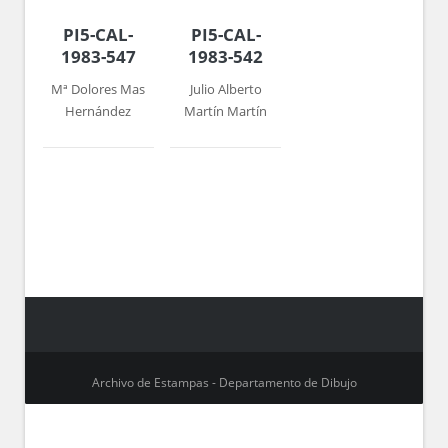
PI5-CAL-
PI5-CAL-
1983-547
1983-542
Mª Dolores Mas
Julio Alberto
Hernández
Martín Martín
Archivo de Estampas - Departamento de Dibujo