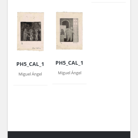
PH5_CAL_1976_027
PH5_CAL_1976_028
Miguel Ángel
Miguel Ángel