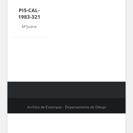
PI5-CAL-
1983-321
MªJuana
Archivo de Estampas - Departamento de Dibujo